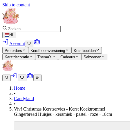
Skip to content
NL
Account
Pre-orders
Kerstboomversiering
Kerstbeelden
Kerstdecoratie
Thema's
Cadeaus
Seizoenen
Home
•
Candyland
•
Viv! Christmas Kerstservies - Kerst Koektrommel
Gingerbread Huisjes - keramiek - pastel - roze - 18cm