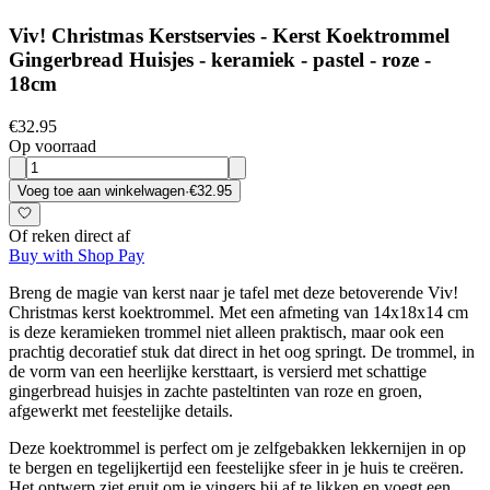
Viv! Christmas Kerstservies - Kerst Koektrommel
Gingerbread Huisjes - keramiek - pastel - roze -
18cm
€32.95
Op voorraad
Voeg toe aan winkelwagen
·
€32.95
Of reken direct af
Buy with Shop Pay
Breng de magie van kerst naar je tafel met deze betoverende Viv!
Christmas kerst koektrommel. Met een afmeting van 14x18x14 cm
is deze keramieken trommel niet alleen praktisch, maar ook een
prachtig decoratief stuk dat direct in het oog springt. De trommel, in
de vorm van een heerlijke kersttaart, is versierd met schattige
gingerbread huisjes in zachte pasteltinten van roze en groen,
afgewerkt met feestelijke details.
Deze koektrommel is perfect om je zelfgebakken lekkernijen in op
te bergen en tegelijkertijd een feestelijke sfeer in je huis te creëren.
Het ontwerp ziet eruit om je vingers bij af te likken en voegt een