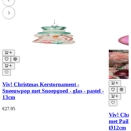
Viv! Christmas Kerstornament -
Sneeuwpop met Snoepgoed - glas - pastel -
13cm
€27.95
Viv! Chri
met Paill
Ø12cm