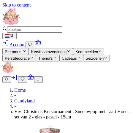
Skip to content
NL
Account
Pre-orders
Kerstboomversiering
Kerstbeelden
Kerstdecoratie
Thema's
Cadeaus
Seizoenen
Home
•
Candyland
•
Viv! Christmas Kerstornament - Sneeuwpop met Taart Hoed -
set van 2 - glas - pastel - 15cm