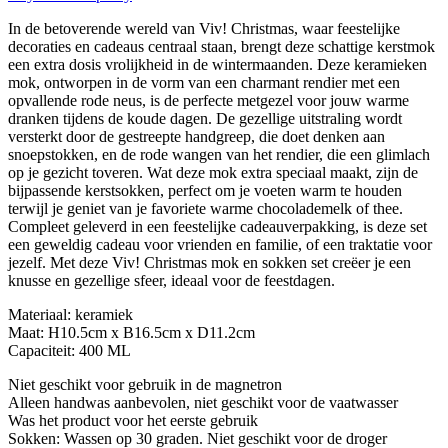
In de betoverende wereld van Viv! Christmas, waar feestelijke
decoraties en cadeaus centraal staan, brengt deze schattige kerstmok
een extra dosis vrolijkheid in de wintermaanden. Deze keramieken
mok, ontworpen in de vorm van een charmant rendier met een
opvallende rode neus, is de perfecte metgezel voor jouw warme
dranken tijdens de koude dagen. De gezellige uitstraling wordt
versterkt door de gestreepte handgreep, die doet denken aan
snoepstokken, en de rode wangen van het rendier, die een glimlach
op je gezicht toveren. Wat deze mok extra speciaal maakt, zijn de
bijpassende kerstsokken, perfect om je voeten warm te houden
terwijl je geniet van je favoriete warme chocolademelk of thee.
Compleet geleverd in een feestelijke cadeauverpakking, is deze set
een geweldig cadeau voor vrienden en familie, of een traktatie voor
jezelf. Met deze Viv! Christmas mok en sokken set creëer je een
knusse en gezellige sfeer, ideaal voor de feestdagen.
Materiaal: keramiek
Maat: H10.5cm x B16.5cm x D11.2cm
Capaciteit: 400 ML
Niet geschikt voor gebruik in de magnetron
Alleen handwas aanbevolen, niet geschikt voor de vaatwasser
Was het product voor het eerste gebruik
Sokken: Wassen op 30 graden. Niet geschikt voor de droger