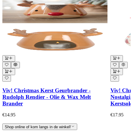
Viv! Christmas Kerst Geurbrander -
Viv! Chr
Rudolph Rendier - Olie & Wax Melt
Nostalgi
Brander
Kerstsok
€14.95
€17.95
Shop online of kom langs in de winkel!