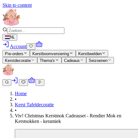
Skip to content
NL
Account
Pre-orders
Kerstboomversiering
Kerstbeelden
Kerstdecoratie
Thema's
Cadeaus
Seizoenen
Home
•
Kerst Tafeldecoratie
•
Viv! Christmas Kerstmok Cadeauset - Rendier Mok en
Kerstsokken - keramiek