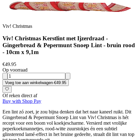
Viv! Christmas
Viv! Christmas Kerstlint met Ijzerdraad -
Gingerbread & Pepermunt Snoep Lint - bruin rood
- 10cm x 9,1m
€49.95
Op voorraad
Voeg toe aan winkelwagen
·
€49.95
Of reken direct af
Buy with Shop Pay
Een lint zó zoet, je zou bijna denken dat het naar kaneel ruikt. Dit
Gingerbread & Pepermunt Snoep Lint van Viv! Christmas is hét
recept voor een boom vol koekjescharme. Versierd met vrolijke
peperkoekmannetjes, rood-witte zuurstokjes én een subtiel
glinsterend lamé-effect in het bruine gedeelte, straalt dit lint van top
tot teen kerstvreugde uit.