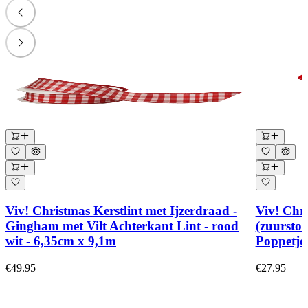
Viv! Christmas Kerstlint met Ijzerdraad -
Viv! Chr
Gingham met Vilt Achterkant Lint - rood
(zuursto
wit - 6,35cm x 9,1m
Poppetje 
€49.95
€27.95