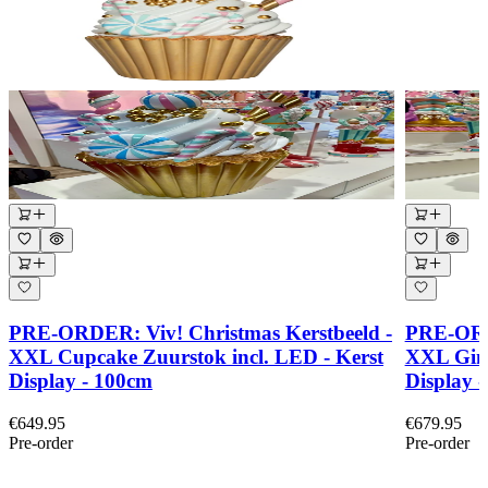
PRE-ORDER: Viv! Christmas Kerstbeeld -
PRE-ORDE
XXL Cupcake Zuurstok incl. LED - Kerst
XXL Ging
Display - 100cm
Display 
€649.95
€679.95
Pre-order
Pre-order