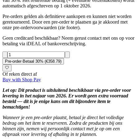
van 30%. Het resterende bedrag (+ eventuele verzendkosten) wordt
automatisch afgeschreven op 1 oktober 2026.
Pre-orders gelden als definitieve aankopen en kunnen niet worden
geretourneerd. Door een pre-order te plaatsen ga je akkoord met
onze pre-ordervoorwaarden (zie footer).
Geen creditcard beschikbaar? Neem gerust contact met ons op voor
betaling via iDEAL of bankoverschrijving.
Pre-order
·
Betaal
30
% (
€358.79
)
Of reken direct af
Buy with Shop Pay
Let op: Dit product is uitsluitend beschikbaar via pre-order voor
levering in het najaar van 2026. Er wordt geen extra voorraad
besteld — dit is je enige kans om dit bijzondere item te
bemachtigen!
Wanneer je een pre-order plaatst, betaal je direct het volledige
bedrag om het item te reserveren. Zodra de producten bij ons
binnen zijn, nemen wij persoonlijk contact met je op om een
afspraak voor levering of afhaling in te plannen.