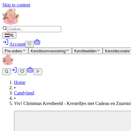
Skip to content
NL
Account
Pre-orders
Kerstboomversiering
Kerstbeelden
Kerstdecoratie
Home
•
Candyland
•
Viv! Christmas Kerstbeeld - Kerstelfjes met Cadeau en Zuurstok