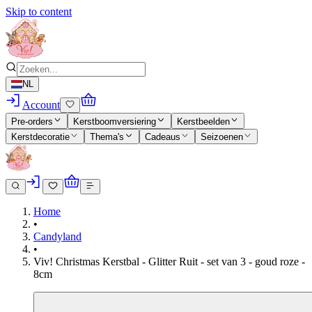
Skip to content
NL
Account
Pre-orders
Kerstboomversiering
Kerstbeelden
Kerstdecoratie
Thema's
Cadeaus
Seizoenen
Home
•
Candyland
•
Viv! Christmas Kerstbal - Glitter Ruit - set van 3 - goud roze -
8cm