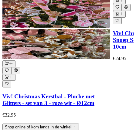
Viv! Chr
Snoep Schi
10cm
€24.95
Viv! Christmas Kerstbal - Pluche met
Glitters - set van 3 - roze wit - Ø12cm
€32.95
Shop online of kom langs in de winkel!