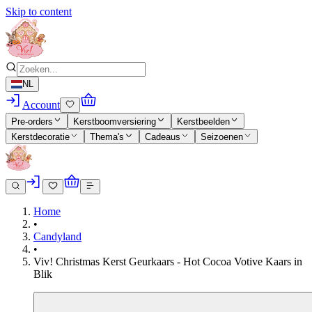
Skip to content
NL
Account
Pre-orders
Kerstboomversiering
Kerstbeelden
Kerstdecoratie
Thema's
Cadeaus
Seizoenen
Home
•
Candyland
•
Viv! Christmas Kerst Geurkaars - Hot Cocoa Votive Kaars in
Blik