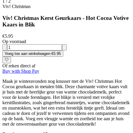
1
/
2
Viv! Christmas
Viv! Christmas Kerst Geurkaars - Hot Cocoa Votive
Kaars in Blik
€5.95
Op voorraad
Voeg toe aan winkelwagen
·
€5.95
Of reken direct af
Buy with Shop Pay
Maak je winteravonden nog knusser met de Viv! Christmas Hot
Cocoa geurkaars in metalen blik. Deze charmante votive kaars vult
je huis met de heerlijke geur van warme chocolademelk, perfect
voor de koude feestdagen. Het blikje is versierd met vrolijke
kerstillustraties, zoals gingerbread mannetjes, warme chocolademelk
en zuurstokken, wat het een extra feestelijk tintje geeft. Ideaal om
cadeau te doen of jezelf te verwennen tijdens een ontspannen avond
op de bank. Voeg een vleugje warmte en zoetheid toe aan je huis
met de onweerstaanbare geur van chocolademelk!