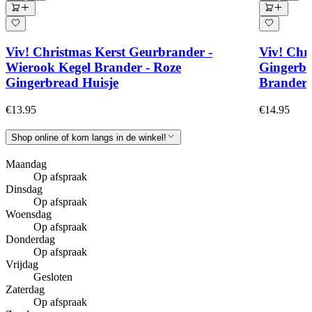
Viv! Christmas Kerst Geurbrander -
Viv! Chr
Wierook Kegel Brander - Roze
Gingerbr
Gingerbread Huisje
Brander
€13.95
€14.95
Shop online of kom langs in de winkel!
Maandag
Op afspraak
Dinsdag
Op afspraak
Woensdag
Op afspraak
Donderdag
Op afspraak
Vrijdag
Gesloten
Zaterdag
Op afspraak