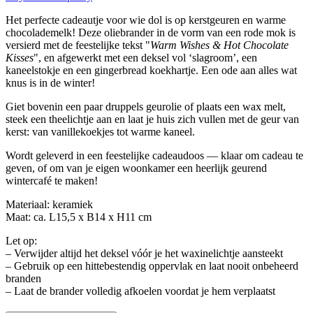
Het perfecte cadeautje voor wie dol is op kerstgeuren en warme
chocolademelk! Deze oliebrander in de vorm van een rode mok is
versierd met de feestelijke tekst "
Warm Wishes & Hot Chocolate
Kisses
", en afgewerkt met een deksel vol ‘slagroom’, een
kaneelstokje en een gingerbread koekhartje. Een ode aan alles wat
knus is in de winter!
Giet bovenin een paar druppels geurolie of plaats een wax melt,
steek een theelichtje aan en laat je huis zich vullen met de geur van
kerst: van vanillekoekjes tot warme kaneel.
Wordt geleverd in een feestelijke cadeaudoos — klaar om cadeau te
geven, of om van je eigen woonkamer een heerlijk geurend
wintercafé te maken!
Materiaal: keramiek
Maat: ca. L15,5 x B14 x H11 cm
Let op:
– Verwijder altijd het deksel vóór je het waxinelichtje aansteekt
– Gebruik op een hittebestendig oppervlak en laat nooit onbeheerd
branden
– Laat de brander volledig afkoelen voordat je hem verplaatst