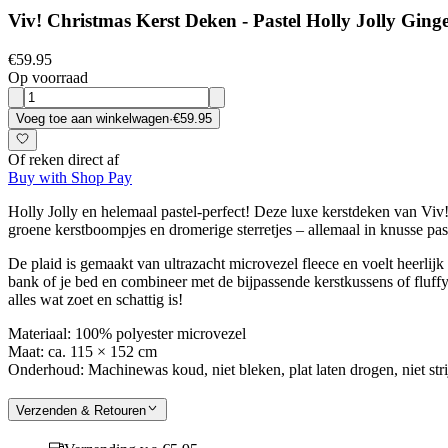
Viv! Christmas Kerst Deken - Pastel Holly Jolly Gin
€59.95
Op voorraad
Voeg toe aan winkelwagen
·
€59.95
Of reken direct af
Buy with Shop Pay
Holly Jolly en helemaal pastel-perfect! Deze luxe kerstdeken van Viv!
groene kerstboompjes en dromerige sterretjes – allemaal in knusse pa
De plaid is gemaakt van ultrazacht microvezel fleece en voelt heerlij
bank of je bed en combineer met de bijpassende kerstkussens of fluff
alles wat zoet en schattig is!
Materiaal: 100% polyester microvezel
Maat: ca. 115 × 152 cm
Onderhoud: Machinewas koud, niet bleken, plat laten drogen, niet str
Verzenden & Retouren