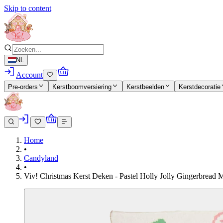
Skip to content
NL
Account
Pre-orders
Kerstboomversiering
Kerstbeelden
Kerstdecoratie
Home
•
Candyland
•
Viv! Christmas Kerst Deken - Pastel Holly Jolly Gingerbread 