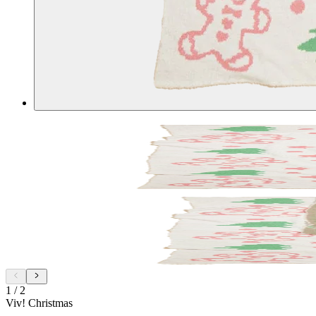
1
/
2
Viv! Christmas