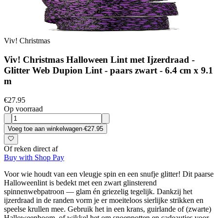
Viv! Christmas
Viv! Christmas Halloween Lint met Ijzerdraad -
Glitter Web Dupion Lint - paars zwart - 6.4 cm x 9.1
m
€27.95
Op voorraad
Voeg toe aan winkelwagen
·
€27.95
Of reken direct af
Buy with Shop Pay
Voor wie houdt van een vleugje spin en een snufje glitter! Dit paarse
Halloweenlint is bedekt met een zwart glinsterend
spinnenwebpatroon — glam én griezelig tegelijk. Dankzij het
ijzerdraad in de randen vorm je er moeiteloos sierlijke strikken en
speelse krullen mee. Gebruik het in een krans, guirlande of (zwarte)
Halloweenboom, of wikkel het om snoeppotten en cadeautjes voor