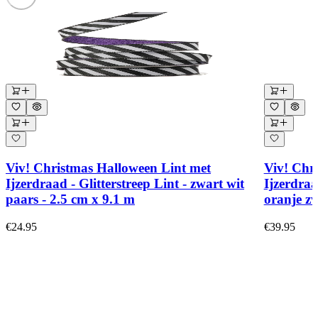
Viv! Christmas Halloween Lint met
Viv! Chr
Ijzerdraad - Glitterstreep Lint - zwart wit
Ijzerdraa
paars - 2.5 cm x 9.1 m
oranje zw
€24.95
€39.95