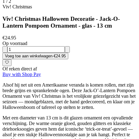
1
/
2
Viv! Christmas
Viv! Christmas Halloween Decoratie - Jack-O-
Lantern Pompoen Ornament - glas - 13 cm
€24.95
Op voorraad
Voeg toe aan winkelwagen
·
€24.95
Of reken direct af
Buy with Shop Pay
Alsof hij net uit een Amerikaanse veranda is komen rollen, met zijn
brede grijns en sprankelende ogen. Deze Jack-O’-Lantern Pompoen
Ornament van Viv! Christmas is het vrolijkste griezelgezicht van het
seizoen — mondgeblazen, met de hand gedecoreerd, en klaar om je
Halloweenboom of tafereel op stelten te zetten.
Met een diameter van 13 cm is dit glazen ornament een opvallende
verschijning. De warme oranje gloed, gouden glitters en klassieke
driehoeksoogjes geven hem dat iconische ‘trick-or-treat’-gevoel —
alsof je een stukje Halloweennostalgie aan je tak hangt. Perfect te