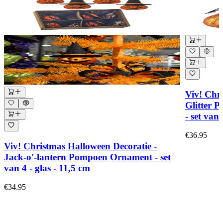
Viv! Chr
Glitter 
- set van
€36.95
Viv! Christmas Halloween Decoratie -
Jack-o'-lantern Pompoen Ornament - set
van 4 - glas - 11,5 cm
€34.95