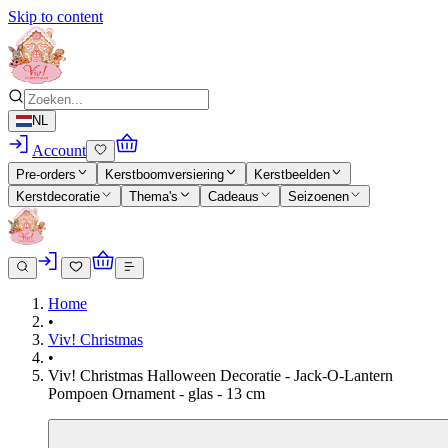
Skip to content
NL
Account
Pre-orders
Kerstboomversiering
Kerstbeelden
Kerstdecoratie
Thema's
Cadeaus
Seizoenen
Home
•
Viv! Christmas
•
Viv! Christmas Halloween Decoratie - Jack-O-Lantern
Pompoen Ornament - glas - 13 cm