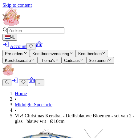
Skip to content
NL
Account
Pre-orders
Kerstboomversiering
Kerstbeelden
Kerstdecoratie
Thema's
Cadeaus
Seizoenen
Home
•
Midnight Spectacle
•
Viv! Christmas Kerstbal - Delftsblauwe Bloemen - set van 2 -
glas - blauw wit - Ø10cm