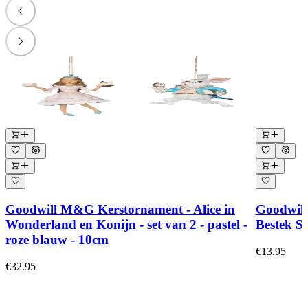
Goodwill M&G Kerstornament - Alice in
Goodwill
Wonderland en Konijn - set van 2 - pastel -
Bestek Se
roze blauw - 10cm
€13.95
€32.95