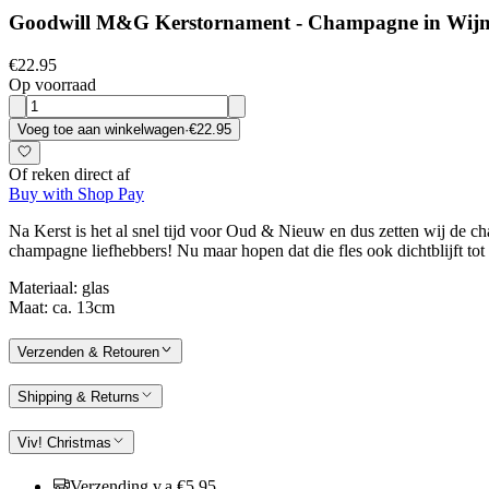
Goodwill M&G Kerstornament - Champagne in Wijnkoel
€22.95
Op voorraad
Voeg toe aan winkelwagen
·
€22.95
Of reken direct af
Buy with Shop Pay
Na Kerst is het al snel tijd voor Oud & Nieuw en dus zetten wij de c
champagne liefhebbers! Nu maar hopen dat die fles ook dichtblijft to
Materiaal: glas
Maat: ca. 13cm
Verzenden & Retouren
Shipping & Returns
Viv! Christmas
Verzending v.a €5,95