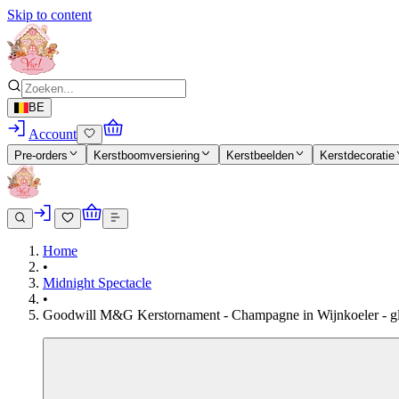
Skip to content
BE
Account
Pre-orders
Kerstboomversiering
Kerstbeelden
Kerstdecoratie
Home
•
Midnight Spectacle
•
Goodwill M&G Kerstornament - Champagne in Wijnkoeler - gla