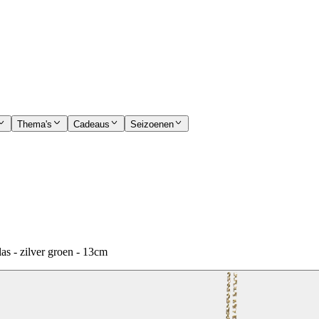
Thema's
Cadeaus
Seizoenen
s - zilver groen - 13cm