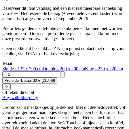
Reserveer dit item vandaag met een niet-restitueerbare aanbetaling
van 30%. Het resterende bedrag (+ eventuele verzendkosten) wordt
automatisch afgeschreven op 1 september 2026.
Pre-orders gelden als definitieve aankopen en kunnen niet worden
geretourneerd. Door een pre-order te plaatsen ga je akkoord met
onze pre-ordervoorwaarden (zie footer).
Geen creditcard beschikbaar? Neem gerust contact met ons op voor
betaling via iDEAL of bankoverschrijving.
Maat
Single - 137 x 200 cm
Double - 200 x 200 cm
King - 230 x 220 cm
Pre-order
·
Betaal
30
% (
€13.49
)
Of reken direct af
Buy with Shop Pay
Droom zacht met koekjes op je dekbed! Met dit dekbedovertrek vol
getufte gingerbread mannetjes slaap je niet alleen heerlijk, maar haal
je ook meteen een warme kerstsfeer in huis. Het zachte bruine
overtrek voelt dankzij de luxe Soft Touch stof bijna als een knuffel,
terwijl de speelse tufting (ja, die zachte koekmannetjes!) zorgt voor