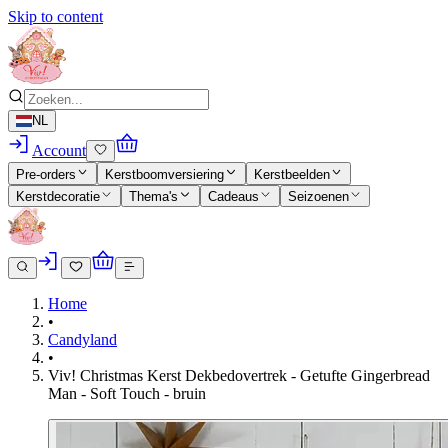
Skip to content
NL
Account
Pre-orders
Kerstboomversiering
Kerstbeelden
Kerstdecoratie
Thema's
Cadeaus
Seizoenen
Home
•
Candyland
•
Viv! Christmas Kerst Dekbedovertrek - Getufte Gingerbread
Man - Soft Touch - bruin