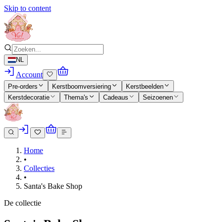
Skip to content
NL
Account
Pre-orders
Kerstboomversiering
Kerstbeelden
Kerstdecoratie
Thema's
Cadeaus
Seizoenen
Home
•
Collecties
•
Santa's Bake Shop
De collectie