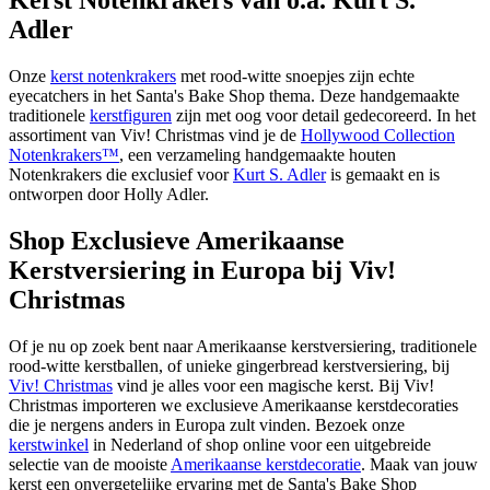
Kerst Notenkrakers van o.a. Kurt S.
Adler
Onze
kerst notenkrakers
met rood-witte snoepjes zijn echte
eyecatchers in het Santa's Bake Shop thema. Deze handgemaakte
traditionele
kerstfiguren
zijn met oog voor detail gedecoreerd. In het
assortiment van Viv! Christmas vind je de
Hollywood Collection
Notenkrakers™
, een verzameling handgemaakte houten
Notenkrakers die exclusief voor
Kurt S. Adler
is gemaakt en is
ontworpen door Holly Adler.
Shop Exclusieve Amerikaanse
Kerstversiering in Europa bij Viv!
Christmas
Of je nu op zoek bent naar Amerikaanse kerstversiering, traditionele
rood-witte kerstballen, of unieke gingerbread kerstversiering, bij
Viv! Christmas
vind je alles voor een magische kerst. Bij Viv!
Christmas importeren we exclusieve Amerikaanse kerstdecoraties
die je nergens anders in Europa zult vinden. Bezoek onze
kerstwinkel
in Nederland of shop online voor een uitgebreide
selectie van de mooiste
Amerikaanse kerstdecoratie
. Maak van jouw
kerst een onvergetelijke ervaring met de Santa's Bake Shop