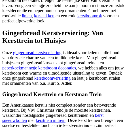
kerstboom decoraties brengen de feestelijke sfeer van Kerstmis tot
leven. Voeg een vleugje zoetheid toe aan je boom met onze zuurstok
kerstdecoratie en pepermunt snoep ornamenten. Combineer met
rood-witte
linten
,
kersttakken
en een rode
kerstboomrok
voor een
perfect afgewerkte look.
Gingerbread Kerstversiering: Van
Kersttrein tot Huisjes
Onze
gingerbread kerstversiering
is ideaal voor iedereen die houdt
van de zoete charme van een traditionele kerst. Van gingerbread
huisjes en gingerbread kussens tot gingerbread treinen en
peperkoekmannetje kerstboom decoraties
, we hebben alles om jouw
kerstboom een warme en uitnodigende uitstraling te geven. Ontdek
onze gingerbread
kerstboomversiering
en laat je kerstboom stralen
met ornamenten van o.a. Kurt S. Adler.
Gingerbread Kersttrein en Kerstman Trein
Een Amerikaanse kerst is niet compleet zonder een betoverende
kersttrein. Bij Viv! Christmas vind je de mooiste kersttreinen,
waaronder nostalgische gingerbread kersttreinen en
kerst
sneeuwbollen
met
kerstman in trein
. Deze kerst treinen brengen een
speelse en feestelijke touch aan je kerstversiering en zijn perfect