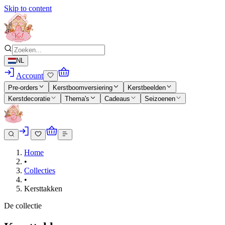
Skip to content
NL
Account
Pre-orders
Kerstboomversiering
Kerstbeelden
Kerstdecoratie
Thema's
Cadeaus
Seizoenen
Home
•
Collecties
•
Kersttakken
De collectie