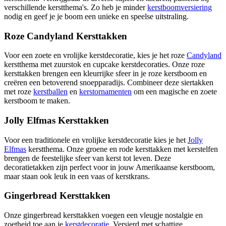
verschillende kerstthema's. Zo heb je minder
kerstboomversiering
nodig en geef je je boom een unieke en speelse uitstraling.
Roze Candyland Kersttakken
Voor een zoete en vrolijke kerstdecoratie, kies je het roze
Candyland
kerstthema met zuurstok en cupcake kerstdecoraties. Onze roze
kersttakken brengen een kleurrijke sfeer in je roze kerstboom en
creëren een betoverend snoepparadijs. Combineer deze siertakken
met roze
kerstballen
en
kerstornamenten
om een magische en zoete
kerstboom te maken.
Jolly Elfmas Kersttakken
Voor een traditionele en vrolijke kerstdecoratie kies je het
Jolly
Elfmas
kerstthema. Onze groene en rode kersttakken met kerstelfen
brengen de feestelijke sfeer van kerst tot leven. Deze
decoratietakken zijn perfect voor in jouw Amerikaanse kerstboom,
maar staan ook leuk in een vaas of kerstkrans.
Gingerbread Kersttakken
Onze gingerbread kersttakken voegen een vleugje nostalgie en
zoetheid toe aan je
kerstdecoratie
. Versierd met schattige