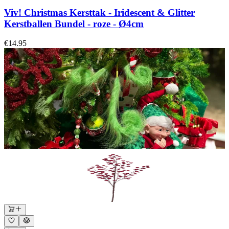
Viv! Christmas Kersttak - Iridescent & Glitter
Kerstballen Bundel - roze - Ø4cm
€14.95