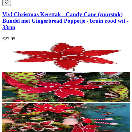
Viv! Christmas Kersttak - Candy Cane (zuurstok)
Bundel met Gingerbread Poppetje - bruin rood wit -
33cm
€27.95