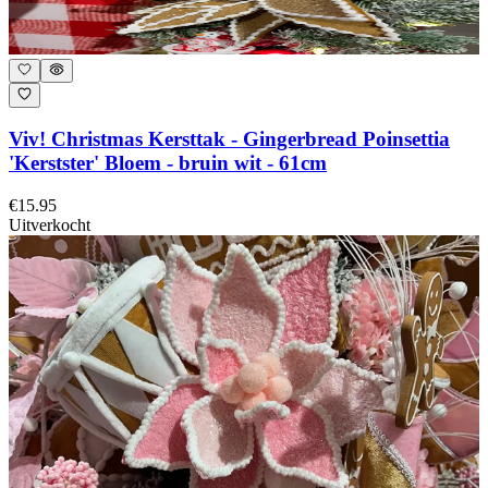
Viv! Christmas Kersttak - Gingerbread Poinsettia
'Kerstster' Bloem - bruin wit - 61cm
€15.95
Uitverkocht