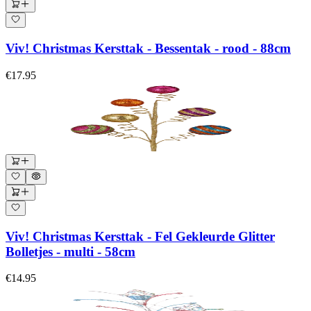
Viv! Christmas Kersttak - Bessentak - rood - 88cm
€17.95
Viv! Christmas Kersttak - Fel Gekleurde Glitter
Bolletjes - multi - 58cm
€14.95