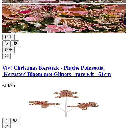
Viv! Christmas Kersttak - Pluche Poinsettia
'Kerstster' Bloem met Glitters - roze wit - 61cm
€14.95