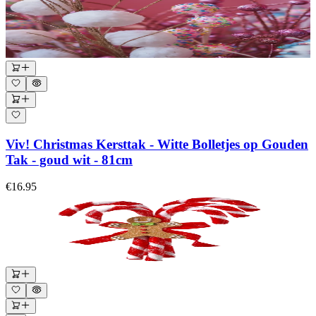
Viv! Christmas Kersttak - Witte Bolletjes op Gouden
Tak - goud wit - 81cm
€16.95