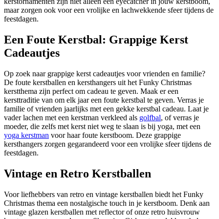
kerstornamenten zijn niet alleen een eyecatcher in jouw kerstboom,
maar zorgen ook voor een vrolijke en lachwekkende sfeer tijdens de
feestdagen.
Een Foute Kerstbal: Grappige Kerst
Cadeautjes
Op zoek naar grappige kerst cadeautjes voor vrienden en familie?
De foute kerstballen en kersthangers uit het Funky Christmas
kerstthema zijn perfect om cadeau te geven. Maak er een
kersttraditie van om elk jaar een foute kerstbal te geven. Verras je
familie of vrienden jaarlijks met een gekke kerstbal cadeau. Laat je
vader lachen met een kerstman verkleed als
golfbal
, of verras je
moeder, die zelfs met kerst niet weg te slaan is bij yoga, met een
yoga kerstman
voor haar foute kerstboom. Deze grappige
kersthangers zorgen gegarandeerd voor een vrolijke sfeer tijdens de
feestdagen.
Vintage en Retro Kerstballen
Voor liefhebbers van retro en vintage kerstballen biedt het Funky
Christmas thema een nostalgische touch in je kerstboom. Denk aan
vintage glazen
kerstballen met reflector
of onze retro huisvrouw