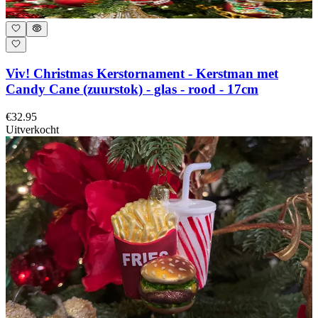
Viv! Christmas Kerstornament - Kerstman met
Candy Cane (zuurstok) - glas - rood - 17cm
€32.95
Uitverkocht