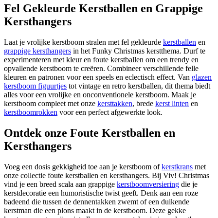
Fel Gekleurde Kerstballen en Grappige
Kersthangers
Laat je vrolijke kerstboom stralen met fel gekleurde
kerstballen
en
grappige kersthangers
in het Funky Christmas kerstthema. Durf te
experimenteren met kleur en foute kerstballen om een trendy en
opvallende kerstboom te creëren. Combineer verschillende felle
kleuren en patronen voor een speels en eclectisch effect. Van
glazen
kerstboom figuurtjes
tot vintage en retro kerstballen, dit thema biedt
alles voor een vrolijke en onconventionele kerstboom. Maak je
kerstboom compleet met onze
kersttakken
, brede
kerst linten
en
kerstboomrokken
voor een perfect afgewerkte look.
Ontdek onze Foute Kerstballen en
Kersthangers
Voeg een dosis gekkigheid toe aan je kerstboom of
kerstkrans
met
onze collectie foute kerstballen en kersthangers. Bij Viv! Christmas
vind je een breed scala aan grappige
kerstboomversiering
die je
kerstdecoratie een humoristische twist geeft. Denk aan een
roze
badeend
die tussen de dennentakken zwemt of een
duikende
kerstman
die een plons maakt in de kerstboom. Deze gekke