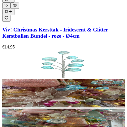
Viv! Christmas Kersttak - Iridescent & Glitter
Kerstballen Bundel - roze - Ø4cm
€14.95