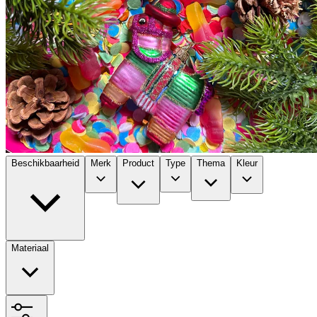
Beschikbaarheid
Merk
Product
Type
Thema
Kleur
Materiaal