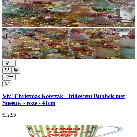
Viv! Christmas Kersttak - Iridescent Bubbels met
Sneeuw - roze - 41cm
€12.95