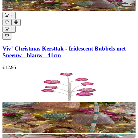
Viv! Christmas Kersttak - Iridescent Bubbels met
Sneeuw - blauw - 41cm
€12.95